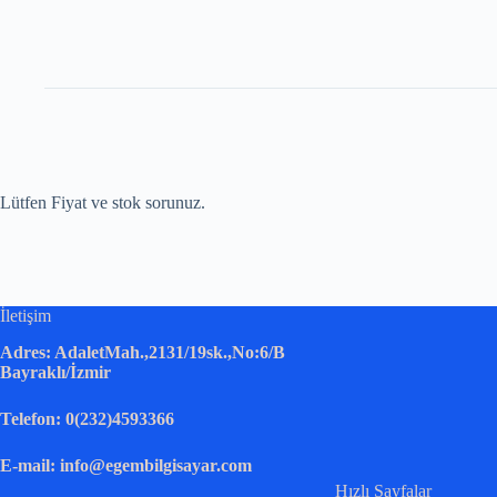
Lütfen Fiyat ve stok sorunuz.
İletişim
Adres: AdaletMah.,2131/19sk.,No:6/B
Bayraklı/İzmir
Telefon: 0(232)4593366
E-mail: info@egembilgisayar.com
Hızlı Sayfalar