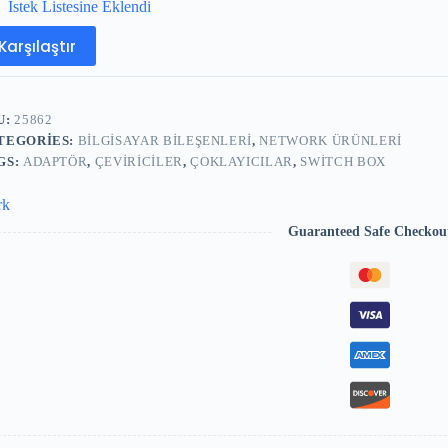
İstek Listesine Eklendi
Karşılaştır
U:
25862
TEGORIES:
BILGISAYAR BILEŞENLERI
,
NETWORK ÜRÜNLERI
GS:
ADAPTÖR
,
ÇEVIRICILER
,
ÇOKLAYICILAR
,
SWITCH BOX
rk
Guaranteed Safe Checkou