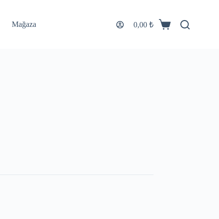
Mağaza
0,00
₺