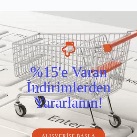
%15'e Varan
İndirimlerden
Yararlanın!
ALIŞVERİŞE BAŞLA