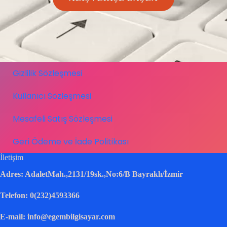
Gizlilik Sözleşmesi
Kullanıcı Sözleşmesi
Mesafeli Satış Sözleşmesi
Geri Ödeme ve İade Politikası
İletişim
Adres: AdaletMah.,2131/19sk.,No:6/B Bayraklı/İzmir
Telefon: 0(232)4593366
E-mail: info@egembilgisayar.com