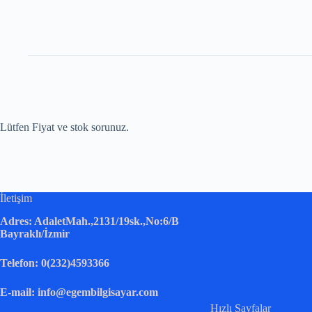
Lütfen Fiyat ve stok sorunuz.
İletişim
Adres: AdaletMah.,2131/19sk.,No:6/B
Bayraklı/İzmir
Telefon: 0(232)4593366
E-mail: info@egembilgisayar.com
Hızlı Sayfalar