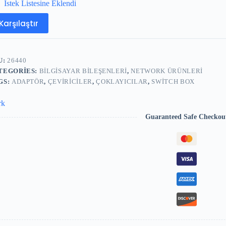
İstek Listesine Eklendi
Karşılaştır
U:
26440
TEGORIES:
BILGISAYAR BILEŞENLERI
,
NETWORK ÜRÜNLERI
GS:
ADAPTÖR
,
ÇEVIRICILER
,
ÇOKLAYICILAR
,
SWITCH BOX
rk
Guaranteed Safe Checkou