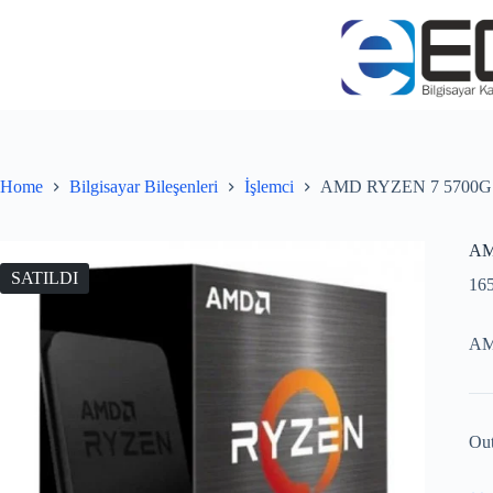
Home
Bilgisayar Bileşenleri
İşlemci
AMD RYZEN 7 5700G 8
AM
SATILDI
16
AM
Out