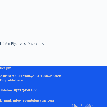
Lütfen Fiyat ve stok sorunuz.
İletişim
Adres: AdaletMah.,2131/19sk.,No:6/B
Bayraklı/İzmir
Telefon: 0(232)4593366
E-mail: info@egembilgisayar.com
Hızlı Sayfalar