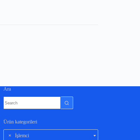
Ara
Ürün kategorileri
×
İşlemci