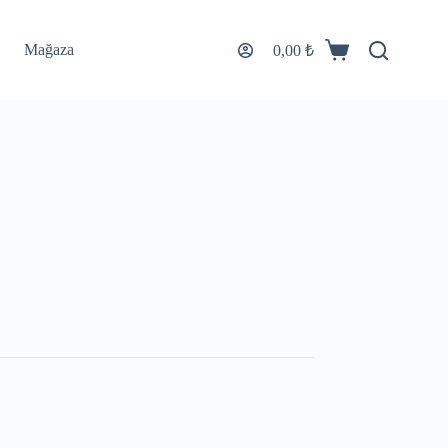
Mağaza
0,00
₺