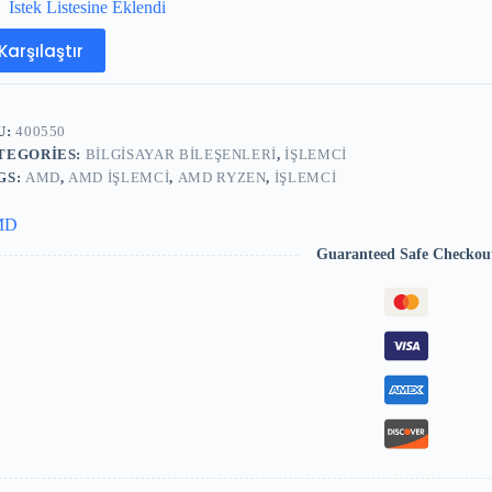
İstek Listesine Eklendi
Karşılaştır
U:
400550
TEGORIES:
BILGISAYAR BILEŞENLERI
,
İŞLEMCI
GS:
AMD
,
AMD IŞLEMCI
,
AMD RYZEN
,
IŞLEMCI
MD
Guaranteed Safe Checkou