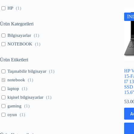
HP
(
1
)
İN
Ürün Kategorileri
Bilgisayarlar
(
1
)
NOTEBOOK
(
1
)
Ürün Etiketleri
HP 
Taşınabilir bilgisayar
(
1
)
15-
notebook
(
1
)
I7 1
SSD
laptop
(
1
)
15.
kişisel bilgisayarlar
(
1
)
53.0
gaming
(
1
)
A
oyun
(
1
)