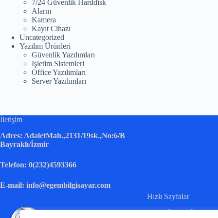
7/24 Güvenlik Harddisk
Alarm
Kamera
Kayıt Cihazı
Uncategorized
Yazılım Ürünleri
Güvenlik Yazılımları
Işletim Sistemleri
Office Yazılımları
Server Yazılımları
İletişim
Adres: AdaletMah.,2131/19sk.,No:6/B
Bayraklı/İzmir
Telefon: 0(232)4593366
E-mail: info@egembilgisayar.com
Hızlı Sayfalar
Anasayfa