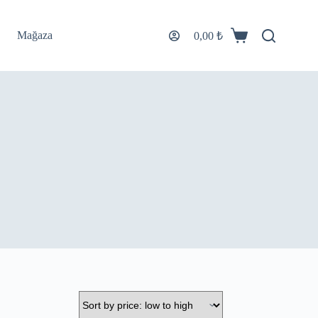
Mağaza
0,00
₺