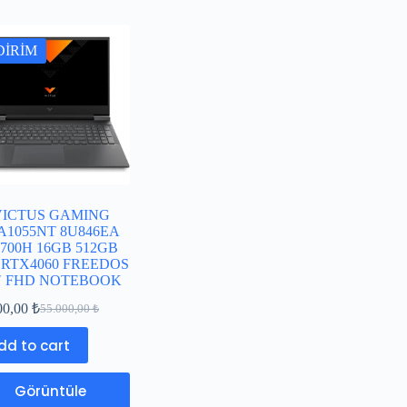
DİRİM
VICTUS GAMING
FA1055NT 8U846EA
3700H 16GB 512GB
 RTX4060 FREEDOS
6″ FHD NOTEBOOK
00,00
₺
55.000,00
₺
dd to cart
Görüntüle