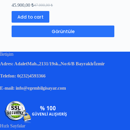
45.900,00
₺
47.000,00
₺
Add to cart
Görüntüle
İletişim
Adres: AdaletMah.,2131/19sk.,No:6/B Bayraklı/İzmir
Telefon: 0(232)4593366
E-mail: info@egembilgisayar.com
Hızlı Sayfalar