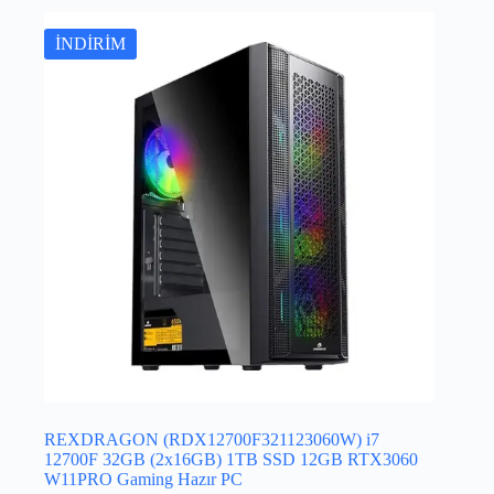
İNDİRİM
REXDRAGON (RDX12700F321123060W) i7
12700F 32GB (2x16GB) 1TB SSD 12GB RTX3060
W11PRO Gaming Hazır PC