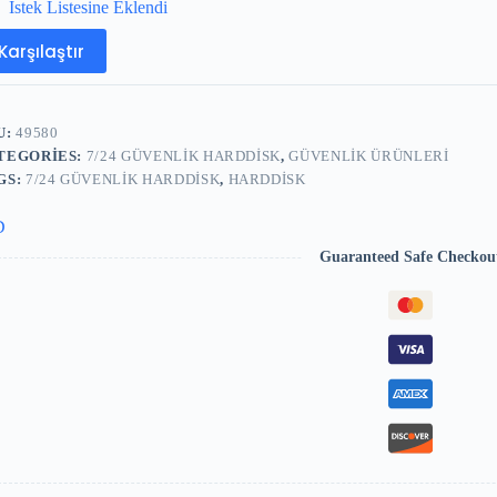
İstek Listesine Eklendi
Karşılaştır
U:
49580
TEGORIES:
7/24 GÜVENLIK HARDDISK
,
GÜVENLIK ÜRÜNLERI
GS:
7/24 GÜVENLIK HARDDISK
,
HARDDISK
D
Guaranteed Safe Checkou