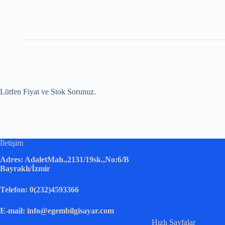
Lütfen Fiyat ve Stok Sorunuz.
İletişim
Adres: AdaletMah.,2131/19sk.,No:6/B
Bayraklı/İzmir
Telefon: 0(232)4593366
E-mail: info@egembilgisayar.com
Hızlı Sayfalar