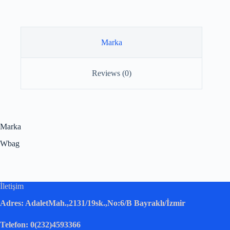
Marka
Reviews (0)
Marka
Wbag
İletişim
Adres: AdaletMah.,2131/19sk.,No:6/B Bayraklı/İzmir
Telefon: 0(232)4593366