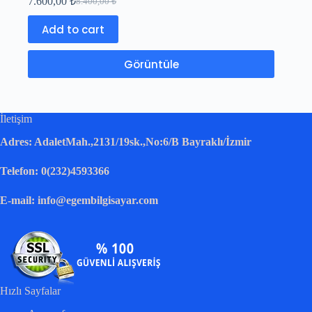
7.600,00
₺
8.400,00
₺
Add to cart
Görüntüle
İletişim
Adres: AdaletMah.,2131/19sk.,No:6/B Bayraklı/İzmir
Telefon: 0(232)4593366
E-mail: info@egembilgisayar.com
Hızlı Sayfalar