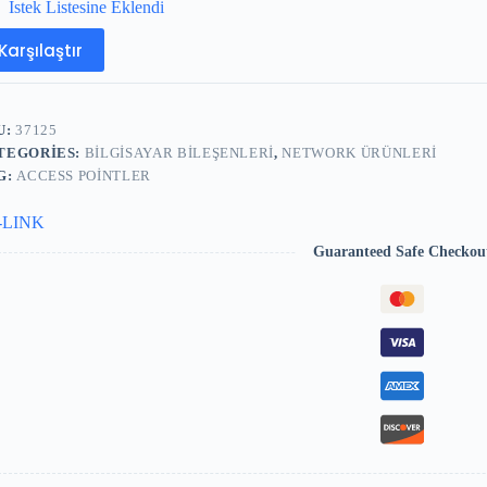
İstek Listesine Eklendi
Karşılaştır
U:
37125
TEGORIES:
BILGISAYAR BILEŞENLERI
,
NETWORK ÜRÜNLERI
G:
ACCESS POINTLER
-LINK
Guaranteed Safe Checkou