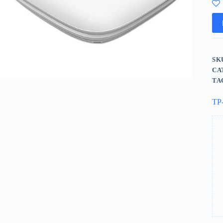
SK
CA
TA
TP