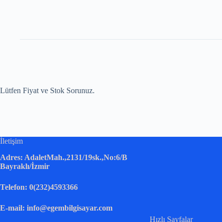
Lütfen Fiyat ve Stok Sorunuz.
İletişim
Adres: AdaletMah.,2131/19sk.,No:6/B
Bayraklı/İzmir
Telefon: 0(232)4593366
E-mail: info@egembilgisayar.com
Hızlı Sayfalar