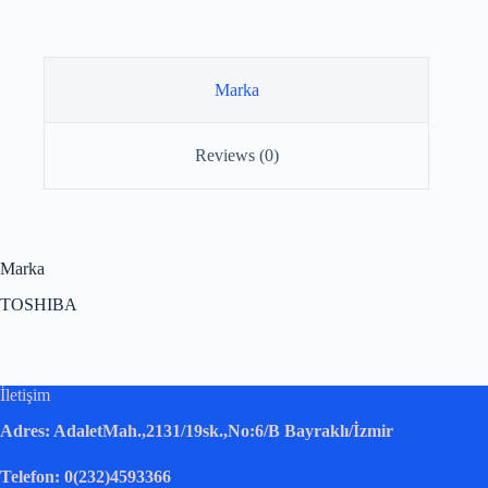
Marka
Reviews (0)
Marka
TOSHIBA
İletişim
Adres: AdaletMah.,2131/19sk.,No:6/B Bayraklı/İzmir
Telefon: 0(232)4593366