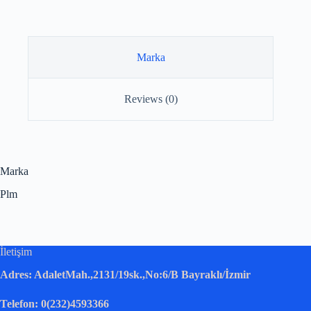
Marka
Reviews (0)
Marka
Plm
İletişim
Adres: AdaletMah.,2131/19sk.,No:6/B Bayraklı/İzmir
Telefon: 0(232)4593366