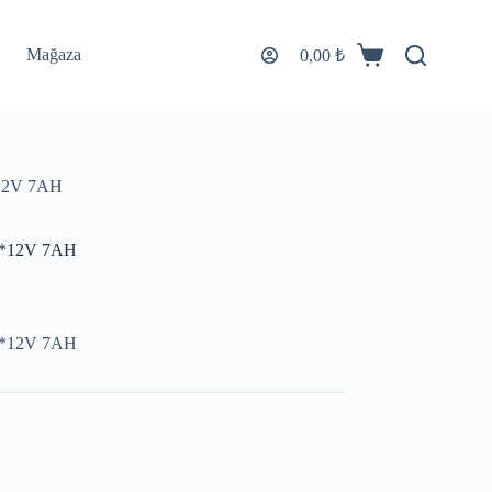
Mağaza
0,00
₺
*12V 7AH
 1*12V 7AH
 1*12V 7AH