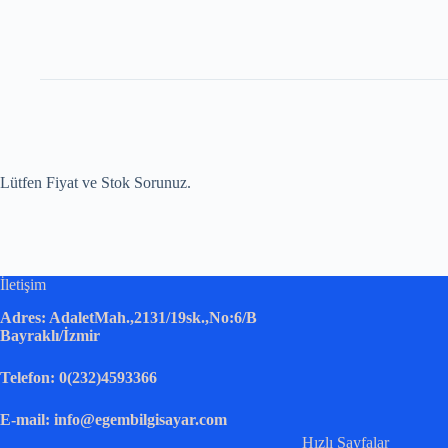
Lütfen Fiyat ve Stok Sorunuz.
İletişim
Adres: AdaletMah.,2131/19sk.,No:6/B
Bayraklı/İzmir
Telefon: 0(232)4593366
E-mail: info@egembilgisayar.com
Hızlı Sayfalar