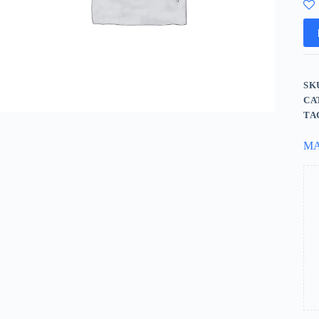
SK
CA
TA
M