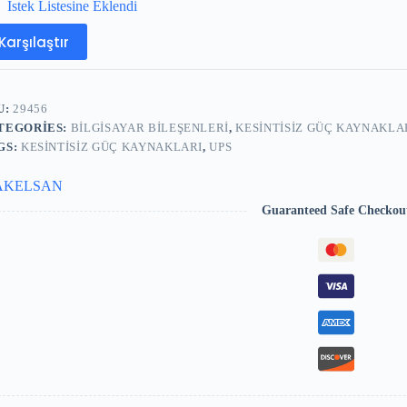
İstek Listesine Eklendi
Karşılaştır
U:
29456
TEGORIES:
BILGISAYAR BILEŞENLERI
,
KESINTISIZ GÜÇ KAYNAKLA
GS:
KESINTISIZ GÜÇ KAYNAKLARI
,
UPS
AKELSAN
Guaranteed Safe Checkou