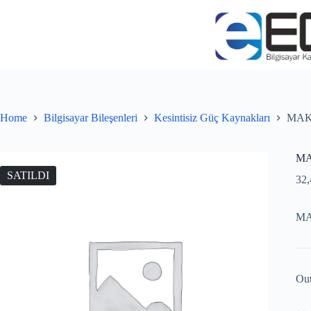
Home
Bilgisayar Bileşenleri
Kesintisiz Güç Kaynakları
MAKE
MA
SATILDI
32
MA
Out