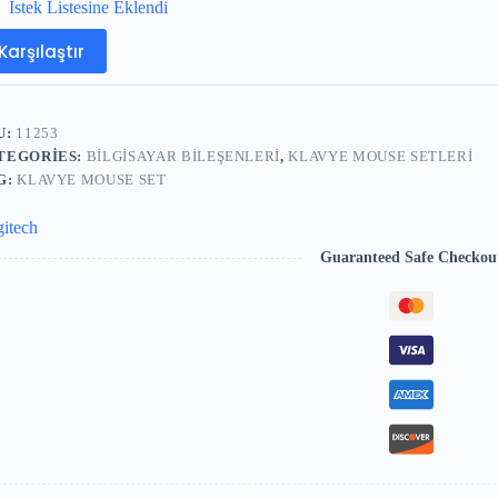
İstek Listesine Eklendi
Karşılaştır
U:
11253
TEGORIES:
BILGISAYAR BILEŞENLERI
,
KLAVYE MOUSE SETLERI
G:
KLAVYE MOUSE SET
itech
Guaranteed Safe Checkou