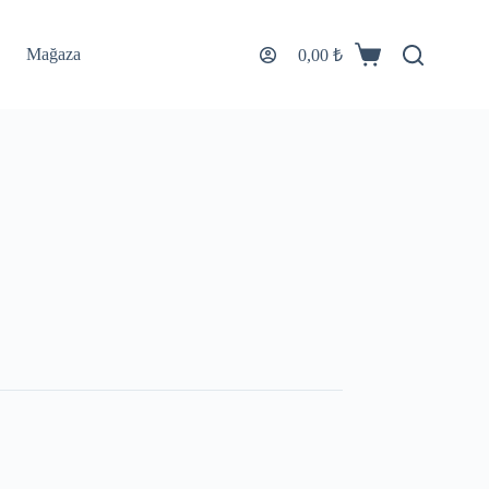
Mağaza
0,00
₺