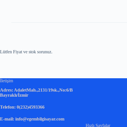
Lütfen Fiyat ve stok sorunuz.
İletişim
Adres: AdaletMah.,2131/19sk.,No:6/B
Bayraklı/İzmir
Telefon: 0(232)4593366
E-mail: info@egembilgisayar.com
Hızlı Sayfalar