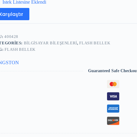
İstek Listesine Eklendi
Karşılaştır
U:
400428
TEGORIES:
BILGISAYAR BILEŞENLERI
,
FLASH BELLEK
G:
FLASH BELLEK
NGSTON
Guaranteed Safe Checkou