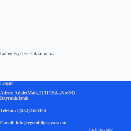
Lütfen Fiyat ve stok sorunuz.
İletişim
Adres: AdaletMah.,2131/19sk.,No:6/B
Bayraklı/İzmir
Telefon: 0(232)4593366
E-mail: info@egembilgisayar.com
Hızlı Sayfalar