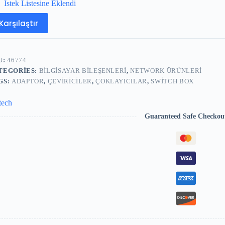
İstek Listesine Eklendi
Karşılaştır
U:
46774
TEGORIES:
BILGISAYAR BILEŞENLERI
,
NETWORK ÜRÜNLERI
GS:
ADAPTÖR
,
ÇEVIRICILER
,
ÇOKLAYICILAR
,
SWITCH BOX
tech
Guaranteed Safe Checkou