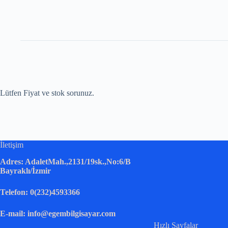
Lütfen Fiyat ve stok sorunuz.
İletişim
Adres: AdaletMah.,2131/19sk.,No:6/B
Bayraklı/İzmir
Telefon: 0(232)4593366
E-mail: info@egembilgisayar.com
Hızlı Sayfalar