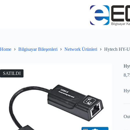
Home
Bilgisayar Bileşenleri
Network Ürünleri
Hytech HY-U7
Hyt
SATILDI
8,
Hyt
Out