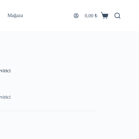
Mağaza
0,00
₺
irici
irici