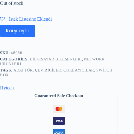
Out of stock
İstek Listesine Eklendi
Karşılaştır
SKU:
48068
CATEGORIES:
BILGISAYAR BILEŞENLERI
,
NETWORK
ÜRÜNLERI
TAGS:
ADAPTÖR
,
ÇEVIRICILER
,
ÇOKLAYICILAR
,
SWITCH
BOX
Hytech
Guaranteed Safe Checkout