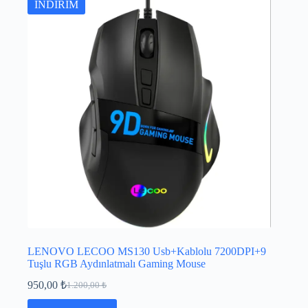
İNDİRİM
LENOVO LECOO MS130 Usb+Kablolu 7200DPI+9
Tuşlu RGB Aydınlatmalı Gaming Mouse
950,00
₺
1.200,00
₺