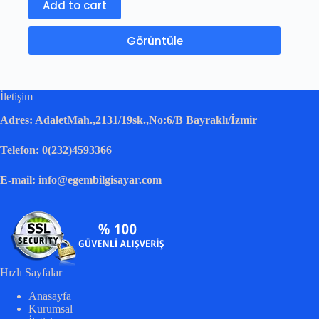
Add to cart
Görüntüle
İletişim
Adres: AdaletMah.,2131/19sk.,No:6/B Bayraklı/İzmir
Telefon: 0(232)4593366
E-mail: info@egembilgisayar.com
Hızlı Sayfalar
Anasayfa
Kurumsal