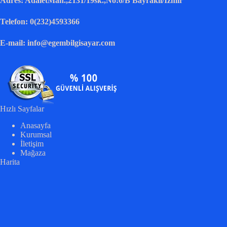
Adres: AdaletMah.,2131/19sk.,No:6/B Bayraklı/İzmir
Telefon: 0(232)4593366
E-mail: info@egembilgisayar.com
Hızlı Sayfalar
Anasayfa
Kurumsal
İletişim
Mağaza
Harita