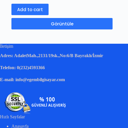
Add to cart
Görüntüle
İletişim
Adres: AdaletMah.,2131/19sk.,No:6/B Bayraklı/İzmir
Telefon: 0(232)4593366
E-mail: info@egembilgisayar.com
Hızlı Sayfalar
Anasayfa