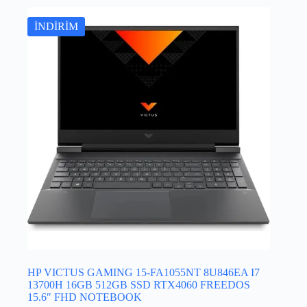
İNDİRİM
HP VICTUS GAMING 15-FA1055NT 8U846EA I7
13700H 16GB 512GB SSD RTX4060 FREEDOS
15.6″ FHD NOTEBOOK