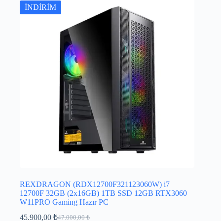
İNDİRİM
REXDRAGON (RDX12700F321123060W) i7
12700F 32GB (2x16GB) 1TB SSD 12GB RTX3060
W11PRO Gaming Hazır PC
45.900,00
₺
47.000,00
₺