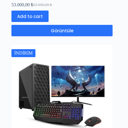
53.000,00
₺
55.000,00
₺
Add to cart
Görüntüle
İNDİRİM