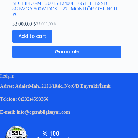
SECLIFE GM-1260 I5-12400F 16GB 1TBSSD
8GBVGA 500W DOS + 27″ MONITÖR OYUNCU
PC
33.000,00
₺
35.000,00
₺
Add to cart
Görüntüle
İletişim
Adres: AdaletMah.,2131/19sk.,No:6/B Bayraklı/İzmir
Telefon: 0(232)4593366
E-mail: info@egembilgisayar.com