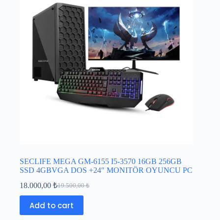
SECLIFE MEGA GM-6155 I5-3570 16GB 256GB
SSD 4GBVGA DOS +24″ MONITÖR OYUNCU PC
18.000,00
₺
19.500,00
₺
Add to cart