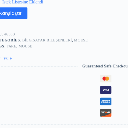
İstek Listesine Eklendi
Karşılaştır
U:
46363
TEGORIES:
BILGISAYAR BILEŞENLERI
,
MOUSE
GS:
FARE
,
MOUSE
 TECH
Guaranteed Safe Checkou