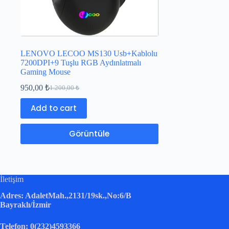
LENOVO LECOO MS130 Usb+Kablolu
7200DPI+9 Tuşlu RGB Aydınlatmalı
Gaming Mouse
950,00
₺
1.200,00
₺
Add to cart
Görüntüle
İletişim
Adres: AdaletMah.,2131/19sk.,No:6/B
Bayraklı/İzmir
Telefon: 0(232)4593366